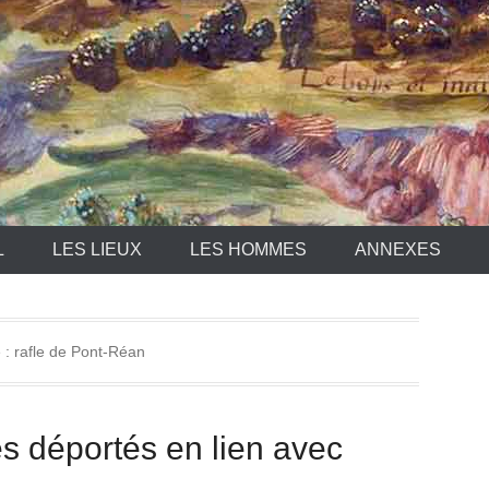
L
LES LIEUX
LES HOMMES
ANNEXES
e :
rafle de Pont-Réan
s déportés en lien avec