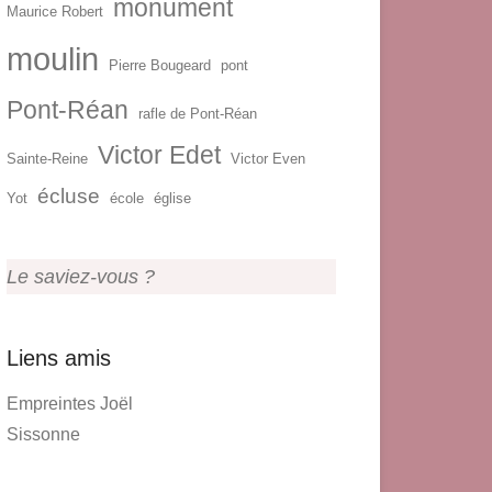
monument
Maurice Robert
moulin
Pierre Bougeard
pont
Pont-Réan
rafle de Pont-Réan
Victor Edet
Sainte-Reine
Victor Even
écluse
Yot
école
église
Le saviez-vous ?
Liens amis
Empreintes Joël
Sissonne