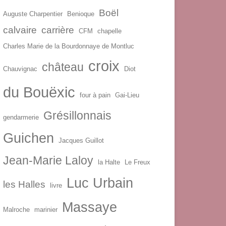
Boël
Auguste Charpentier
Benioque
calvaire
carrière
CFM
chapelle
Charles Marie de la Bourdonnaye de Montluc
croix
château
Chauvignac
Diot
du Bouëxic
four à pain
Gai-Lieu
Grésillonnais
gendarmerie
Guichen
Jacques Guillot
Jean-Marie Laloy
la Halte
Le Freux
Luc Urbain
les Halles
livre
Massaye
Malroche
marinier