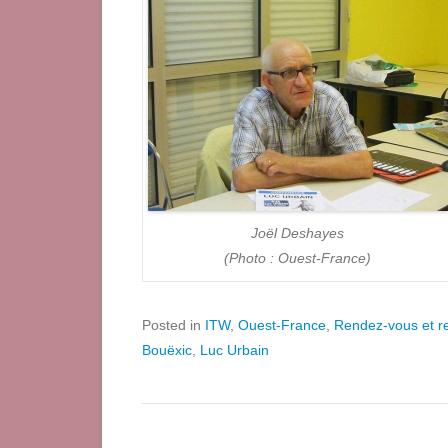
Joël Deshayes
(Photo : Ouest-France)
Posted in
ITW
,
Ouest-France
,
Rendez-vous et r
Bouëxic
,
Luc Urbain