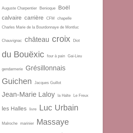
Boël
Auguste Charpentier
Benioque
calvaire
carrière
CFM
chapelle
Charles Marie de la Bourdonnaye de Montluc
croix
château
Chauvignac
Diot
du Bouëxic
four à pain
Gai-Lieu
Grésillonnais
gendarmerie
Guichen
Jacques Guillot
Jean-Marie Laloy
la Halte
Le Freux
Luc Urbain
les Halles
livre
Massaye
Malroche
marinier