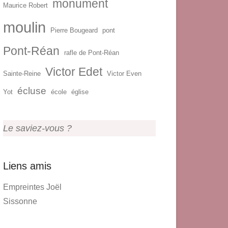
monument
Maurice Robert
moulin
Pierre Bougeard
pont
Pont-Réan
rafle de Pont-Réan
Victor Edet
Sainte-Reine
Victor Even
écluse
Yot
école
église
Le saviez-vous ?
Liens amis
Empreintes Joël
Sissonne