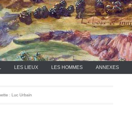
L
LES LIEUX
LES HOMMES
ANNEXES
uette :
Luc Urbain