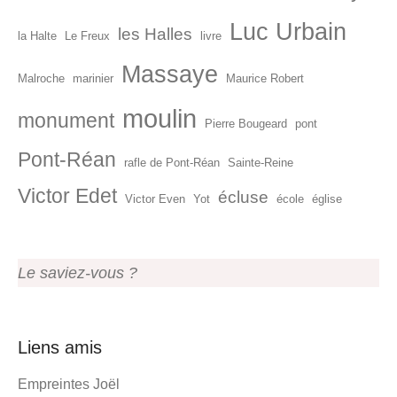
Luc Urbain
les Halles
la Halte
Le Freux
livre
Massaye
Malroche
marinier
Maurice Robert
moulin
monument
Pierre Bougeard
pont
Pont-Réan
rafle de Pont-Réan
Sainte-Reine
Victor Edet
écluse
Victor Even
Yot
école
église
Le saviez-vous ?
Liens amis
Empreintes Joël