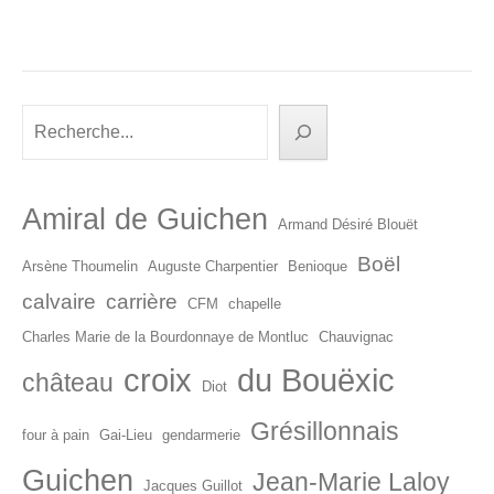
Rechercher
Amiral de Guichen
Armand Désiré Blouët
Boël
Arsène Thoumelin
Auguste Charpentier
Benioque
calvaire
carrière
CFM
chapelle
Charles Marie de la Bourdonnaye de Montluc
Chauvignac
croix
du Bouëxic
château
Diot
Grésillonnais
four à pain
Gai-Lieu
gendarmerie
Guichen
Jean-Marie Laloy
Jacques Guillot