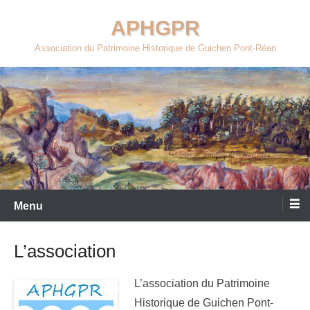
Aller
APHGPR
au
contenu
Association du Patrimoine Historique de Guichen Pont-Réan
Menu
L’association
L’association du Patrimoine
Historique de Guichen Pont-