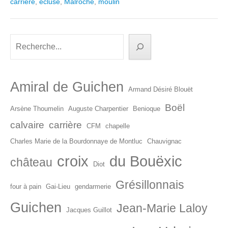
carrière
,
écluse
,
Malroche
,
moulin
Rechercher
Amiral de Guichen
Armand Désiré Blouët
Boël
Arsène Thoumelin
Auguste Charpentier
Benioque
calvaire
carrière
CFM
chapelle
Charles Marie de la Bourdonnaye de Montluc
Chauvignac
croix
du Bouëxic
château
Diot
Grésillonnais
four à pain
Gai-Lieu
gendarmerie
Guichen
Jean-Marie Laloy
Jacques Guillot