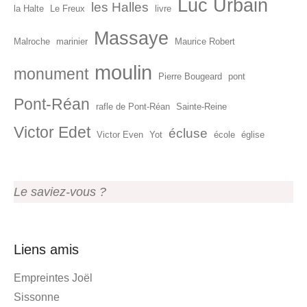
Luc Urbain
les Halles
la Halte
Le Freux
livre
Massaye
Malroche
marinier
Maurice Robert
moulin
monument
Pierre Bougeard
pont
Pont-Réan
rafle de Pont-Réan
Sainte-Reine
Victor Edet
écluse
Victor Even
Yot
école
église
Le saviez-vous ?
Liens amis
Empreintes Joël
Sissonne