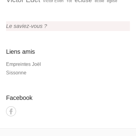
écluse
Victor Even
Yot
école
église
Le saviez-vous ?
Liens amis
Empreintes Joël
Sissonne
Facebook