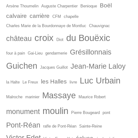
Boël
Arsène Thoumelin
Auguste Charpentier
Benioque
calvaire
carrière
CFM
chapelle
Charles Marie de la Bourdonnaye de Montluc
Chauvignac
croix
du Bouëxic
château
Diot
Grésillonnais
four à pain
Gai-Lieu
gendarmerie
Guichen
Jean-Marie Laloy
Jacques Guillot
Luc Urbain
les Halles
la Halte
Le Freux
livre
Massaye
Malroche
marinier
Maurice Robert
moulin
monument
Pierre Bougeard
pont
Pont-Réan
rafle de Pont-Réan
Sainte-Reine
Victor Edet