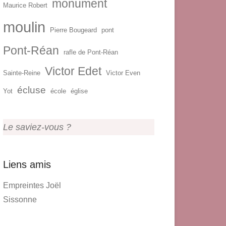
monument
Maurice Robert
moulin
Pierre Bougeard
pont
Pont-Réan
rafle de Pont-Réan
Victor Edet
Sainte-Reine
Victor Even
écluse
Yot
école
église
Le saviez-vous ?
Liens amis
Empreintes Joël
Sissonne