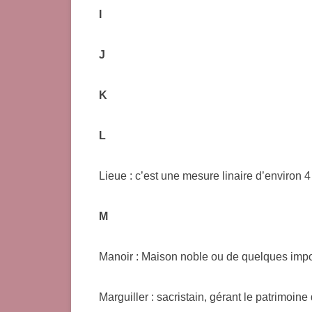
I
J
K
L
Lieue : c’est une mesure linaire d’environ 4
M
Manoir : Maison noble ou de quelques imp
Marguiller : sacristain, gérant le patrimo