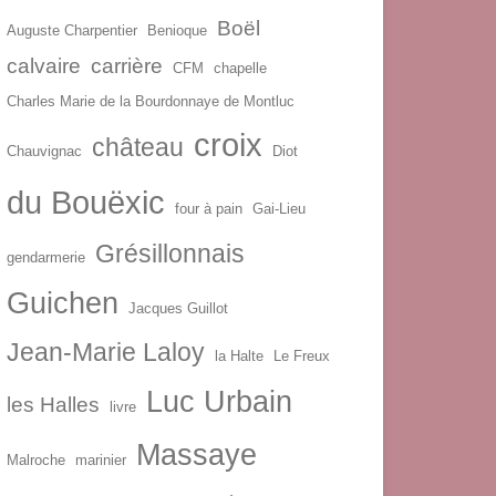
Boël
Auguste Charpentier
Benioque
calvaire
carrière
CFM
chapelle
Charles Marie de la Bourdonnaye de Montluc
croix
château
Chauvignac
Diot
du Bouëxic
four à pain
Gai-Lieu
Grésillonnais
gendarmerie
Guichen
Jacques Guillot
Jean-Marie Laloy
la Halte
Le Freux
Luc Urbain
les Halles
livre
Massaye
Malroche
marinier