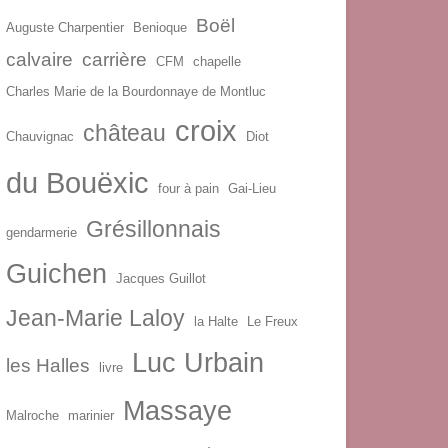
Boël
Auguste Charpentier
Benioque
calvaire
carrière
CFM
chapelle
Charles Marie de la Bourdonnaye de Montluc
croix
château
Chauvignac
Diot
du Bouëxic
four à pain
Gai-Lieu
Grésillonnais
gendarmerie
Guichen
Jacques Guillot
Jean-Marie Laloy
la Halte
Le Freux
Luc Urbain
les Halles
livre
Massaye
Malroche
marinier