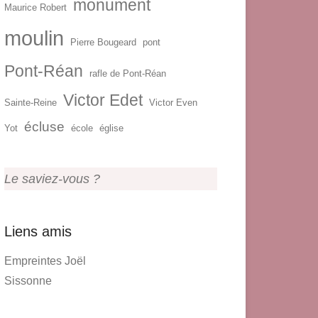
monument
Maurice Robert
moulin
Pierre Bougeard
pont
Pont-Réan
rafle de Pont-Réan
Victor Edet
Sainte-Reine
Victor Even
écluse
Yot
école
église
Le saviez-vous ?
Liens amis
Empreintes Joël
Sissonne