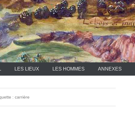
L
LES LIEUX
LES HOMMES
ANNEXES
quette :
carrière