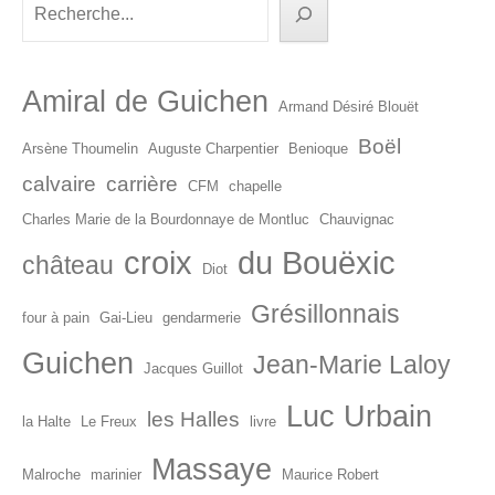
Rechercher
articles
Amiral de Guichen
Armand Désiré Blouët
Boël
Arsène Thoumelin
Auguste Charpentier
Benioque
calvaire
carrière
CFM
chapelle
Charles Marie de la Bourdonnaye de Montluc
Chauvignac
croix
du Bouëxic
château
Diot
Grésillonnais
four à pain
Gai-Lieu
gendarmerie
Guichen
Jean-Marie Laloy
Jacques Guillot
Luc Urbain
les Halles
la Halte
Le Freux
livre
Massaye
Malroche
marinier
Maurice Robert