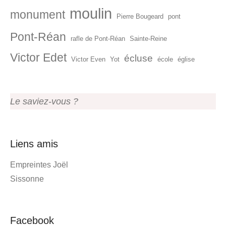
moulin
monument
Pierre Bougeard
pont
Pont-Réan
rafle de Pont-Réan
Sainte-Reine
Victor Edet
écluse
Victor Even
Yot
école
église
Le saviez-vous ?
Liens amis
Empreintes Joël
Sissonne
Facebook