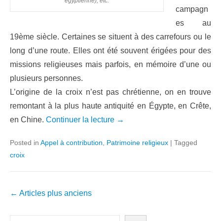
égyptienne), etc.
campagn
es au
19ème siècle. Certaines se situent à des carrefours ou le
long d’une route. Elles ont été souvent érigées pour des
missions religieuses mais parfois, en mémoire d’une ou
plusieurs personnes.
L’origine de la croix n’est pas chrétienne, on en trouve
remontant à la plus haute antiquité en Égypte, en Crête,
en Chine.
Continuer la lecture →
Posted in
Appel à contribution
,
Patrimoine religieux
|
Tagged
croix
Navigation
←
Articles plus anciens
dans
les