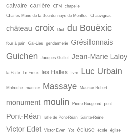
calvaire
carrière
CFM
chapelle
Charles Marie de la Bourdonnaye de Montluc
Chauvignac
croix
du Bouëxic
château
Diot
Grésillonnais
four à pain
Gai-Lieu
gendarmerie
Guichen
Jean-Marie Laloy
Jacques Guillot
Luc Urbain
les Halles
la Halte
Le Freux
livre
Massaye
Malroche
marinier
Maurice Robert
moulin
monument
Pierre Bougeard
pont
Pont-Réan
rafle de Pont-Réan
Sainte-Reine
Victor Edet
écluse
Victor Even
Yot
école
église