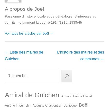
A propos de Joël
Passionné d'histoire locale et de généalogie. S'intéresse au
conflits, notamment la guerre 1914/1918. 1939/45
Voir tous les articles par Joël
→
Navigation
←
Liste des maires de
L’histoire des maires et des
dans
Guichen
communes
→
les
articles
Rechercher
Amiral de Guichen
Armand Désiré Blouët
Boël
Arsène Thoumelin
Auguste Charpentier
Benioque