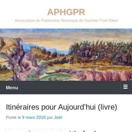
Aller
APHGPR
au
contenu
Association du Patrimoine Historique de Guichen Pont-Réan
Menu
Itinéraires pour Aujourd’hui (livre)
Posté le
9 mars 2018
par
Joël