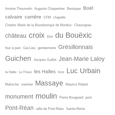
Boël
Arsène Thoumelin
Auguste Charpentier
Benioque
calvaire
carrière
CFM
chapelle
Charles Marie de la Bourdonnaye de Montluc
Chauvignac
croix
du Bouëxic
château
Diot
Grésillonnais
four à pain
Gai-Lieu
gendarmerie
Guichen
Jean-Marie Laloy
Jacques Guillot
Luc Urbain
les Halles
la Halte
Le Freux
livre
Massaye
Malroche
marinier
Maurice Robert
moulin
monument
Pierre Bougeard
pont
Pont-Réan
rafle de Pont-Réan
Sainte-Reine