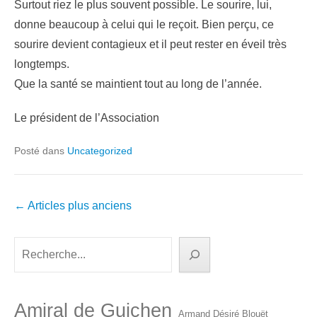
Surtout riez le plus souvent possible. Le sourire, lui,
donne beaucoup à celui qui le reçoit. Bien perçu, ce
sourire devient contagieux et il peut rester en éveil très
longtemps.
Que la santé se maintient tout au long de l’année.
Le président de l’Association
Posté dans
Uncategorized
Navigation
←
Articles plus anciens
dans
les
Rechercher
articles
Amiral de Guichen
Armand Désiré Blouët