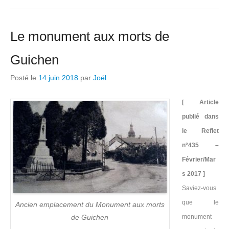
Le monument aux morts de
Guichen
Posté le
14 juin 2018
par
Joël
[ Article
publié dans
le Reflet
n°435 –
Février/Mar
s 2017 ]
Saviez-vous
que le
Ancien emplacement du Monument aux morts
de Guichen
monument