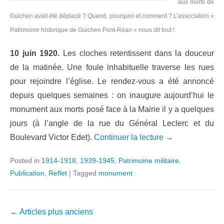
aux morts de
Guichen avait été déplacé ? Quand, pourquoi et comment ? L’association «
Patrimoine historique de Guichen Pont-Réan » nous dit tout !
10 juin 1920.
Les cloches retentissent dans la douceur
de la matinée. Une foule inhabituelle traverse les rues
pour rejoindre l’église. Le rendez-vous a été annoncé
depuis quelques semaines : on inaugure aujourd’hui le
monument aux morts posé face à la Mairie il y a quelques
jours (à l’angle de la rue du Général Leclerc et du
Boulevard Victor Edet).
Continuer la lecture →
Posted in
1914-1918
,
1939-1945
,
Patrimoine militaire
,
Publication
,
Reflet
|
Tagged
monument
Navigation
←
Articles plus anciens