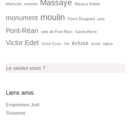
Massaye
Malroche
marinier
Maurice Robert
moulin
monument
Pierre Bougeard
pont
Pont-Réan
rafle de Pont-Réan
Sainte-Reine
Victor Edet
écluse
Victor Even
Yot
école
église
Le saviez-vous ?
Liens amis
Empreintes Joël
Sissonne