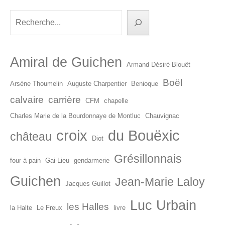
dans
les
Rechercher
articles
Amiral de Guichen
Armand Désiré Blouët
Boël
Arsène Thoumelin
Auguste Charpentier
Benioque
calvaire
carrière
CFM
chapelle
Charles Marie de la Bourdonnaye de Montluc
Chauvignac
croix
du Bouëxic
château
Diot
Grésillonnais
four à pain
Gai-Lieu
gendarmerie
Guichen
Jean-Marie Laloy
Jacques Guillot
Luc Urbain
les Halles
la Halte
Le Freux
livre