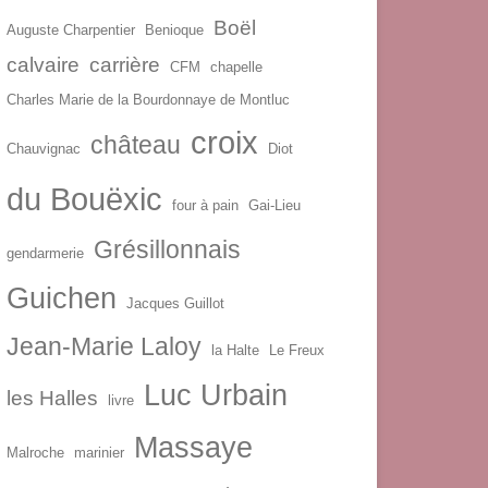
Boël
Auguste Charpentier
Benioque
calvaire
carrière
CFM
chapelle
Charles Marie de la Bourdonnaye de Montluc
croix
château
Chauvignac
Diot
du Bouëxic
four à pain
Gai-Lieu
Grésillonnais
gendarmerie
Guichen
Jacques Guillot
Jean-Marie Laloy
la Halte
Le Freux
Luc Urbain
les Halles
livre
Massaye
Malroche
marinier