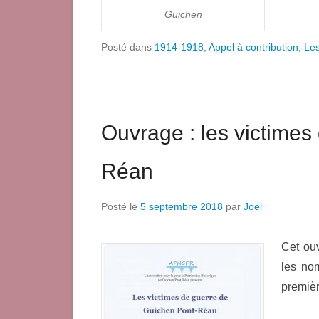
Guichen
Posté dans
1914-1918
,
Appel à contribution
,
Les
Ouvrage : les victimes
Réan
Posté le
5 septembre 2018
par
Joël
Cet ouv
les no
premièr