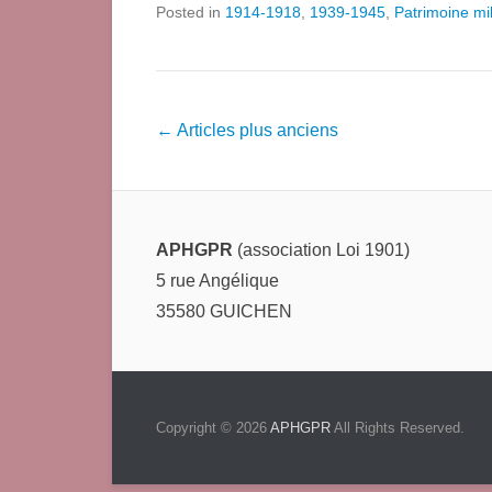
Posted in
1914-1918
,
1939-1945
,
Patrimoine mil
Navigation
←
Articles plus anciens
dans
les
articles
APHGPR
(association Loi 1901)
5 rue Angélique
35580 GUICHEN
Copyright © 2026
APHGPR
All Rights Reserved.