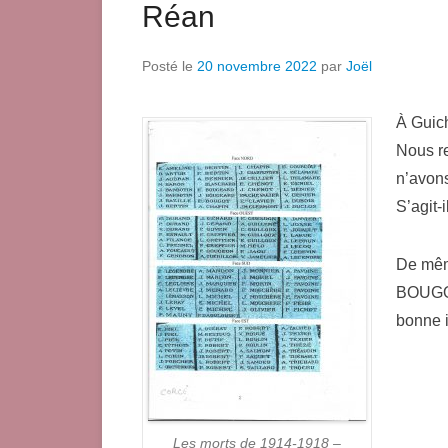
Réan
Posté le
20 novembre 2022
par
Joël
À Guich
Nous r
n’avons
S’agit-
De mêm
BOUGOT
bonne i
Les morts de 1914-1918 –