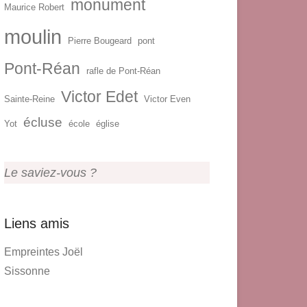
monument
Maurice Robert
moulin
Pierre Bougeard
pont
Pont-Réan
rafle de Pont-Réan
Victor Edet
Sainte-Reine
Victor Even
écluse
Yot
école
église
Le saviez-vous ?
Liens amis
Empreintes Joël
Sissonne