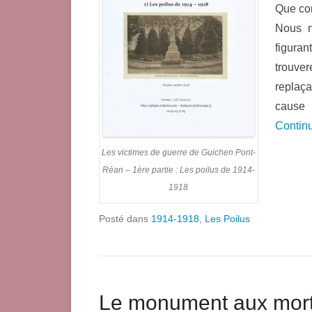
Que con
Nous n
figura
trouver
replaça
cause 
Continu
Les victimes de guerre de Guichen Pont-
Réan – 1ère partie : Les poilus de 1914-
1918
Posté dans
1914-1918
,
Les Poilus
Le monument aux mort