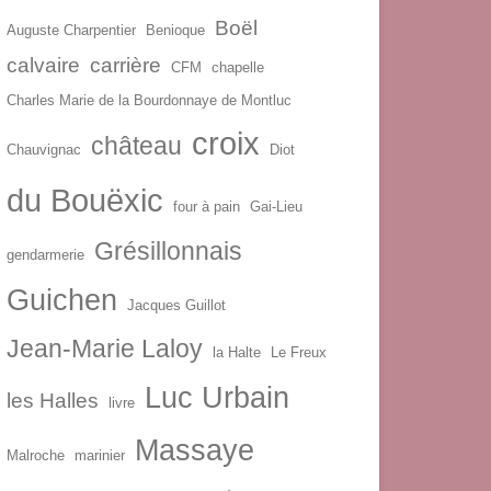
Boël
Auguste Charpentier
Benioque
calvaire
carrière
CFM
chapelle
Charles Marie de la Bourdonnaye de Montluc
croix
château
Chauvignac
Diot
du Bouëxic
four à pain
Gai-Lieu
Grésillonnais
gendarmerie
Guichen
Jacques Guillot
Jean-Marie Laloy
la Halte
Le Freux
Luc Urbain
les Halles
livre
Massaye
Malroche
marinier