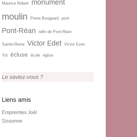
monument
Maurice Robert
moulin
Pierre Bougeard
pont
Pont-Réan
rafle de Pont-Réan
Victor Edet
Sainte-Reine
Victor Even
écluse
Yot
école
église
Le saviez-vous ?
Liens amis
Empreintes Joël
Sissonne