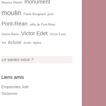
monument
Maurice Robert
moulin
Pierre Bougeard
pont
Pont-Réan
rafle de Pont-Réan
Victor Edet
Sainte-Reine
Victor Even
écluse
Yot
école
église
Le saviez-vous ?
Liens amis
Empreintes Joël
Sissonne