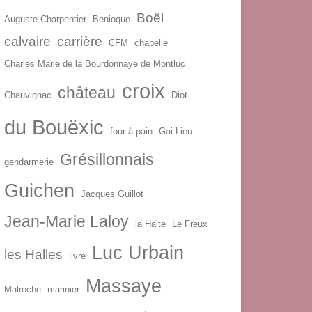
Boël
Auguste Charpentier
Benioque
calvaire
carrière
CFM
chapelle
Charles Marie de la Bourdonnaye de Montluc
croix
château
Chauvignac
Diot
du Bouëxic
four à pain
Gai-Lieu
Grésillonnais
gendarmerie
Guichen
Jacques Guillot
Jean-Marie Laloy
la Halte
Le Freux
Luc Urbain
les Halles
livre
Massaye
Malroche
marinier