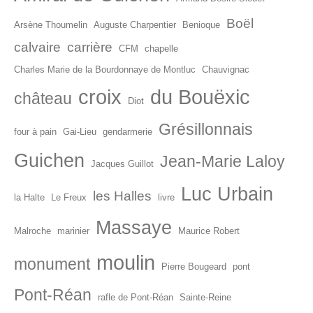
Boël
Arsène Thoumelin
Auguste Charpentier
Benioque
calvaire
carrière
CFM
chapelle
Charles Marie de la Bourdonnaye de Montluc
Chauvignac
croix
du Bouëxic
château
Diot
Grésillonnais
four à pain
Gai-Lieu
gendarmerie
Guichen
Jean-Marie Laloy
Jacques Guillot
Luc Urbain
les Halles
la Halte
Le Freux
livre
Massaye
Malroche
marinier
Maurice Robert
moulin
monument
Pierre Bougeard
pont
Pont-Réan
rafle de Pont-Réan
Sainte-Reine