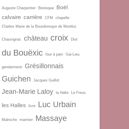
Boël
Auguste Charpentier
Benioque
calvaire
carrière
CFM
chapelle
Charles Marie de la Bourdonnaye de Montluc
croix
château
Chauvignac
Diot
du Bouëxic
four à pain
Gai-Lieu
Grésillonnais
gendarmerie
Guichen
Jacques Guillot
Jean-Marie Laloy
la Halte
Le Freux
Luc Urbain
les Halles
livre
Massaye
Malroche
marinier