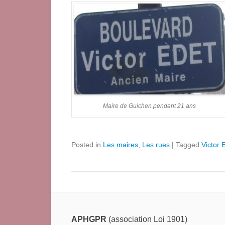
Maire de Guichen pendant 21 ans
Posted in
Les maires
,
Les rues
|
Tagged
Victor 
APHGPR
(association Loi 1901)