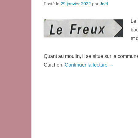
Posté le
29 janvier 2022
par
Joël
Le 
bou
et 
Quant au moulin, il se situe sur la commun
Guichen.
Continuer la lecture →