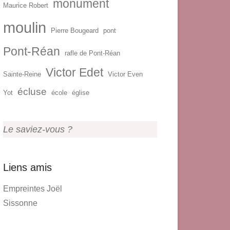
monument
Maurice Robert
moulin
Pierre Bougeard
pont
Pont-Réan
rafle de Pont-Réan
Victor Edet
Sainte-Reine
Victor Even
écluse
Yot
école
église
Le saviez-vous ?
Liens amis
Empreintes Joël
Sissonne