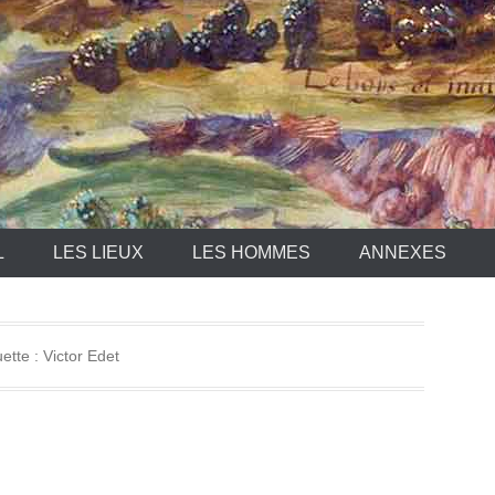
L
LES LIEUX
LES HOMMES
ANNEXES
uette :
Victor Edet