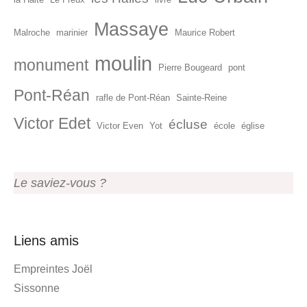
Massaye
Malroche
marinier
Maurice Robert
moulin
monument
Pierre Bougeard
pont
Pont-Réan
rafle de Pont-Réan
Sainte-Reine
Victor Edet
écluse
Victor Even
Yot
école
église
Le saviez-vous ?
Liens amis
Empreintes Joël
Sissonne