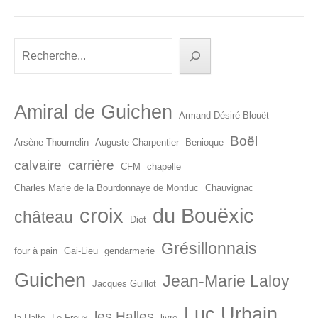
Rechercher
Amiral de Guichen
Armand Désiré Blouët
Boël
Arsène Thoumelin
Auguste Charpentier
Benioque
calvaire
carrière
CFM
chapelle
Charles Marie de la Bourdonnaye de Montluc
Chauvignac
croix
du Bouëxic
château
Diot
Grésillonnais
four à pain
Gai-Lieu
gendarmerie
Guichen
Jean-Marie Laloy
Jacques Guillot
Luc Urbain
les Halles
la Halte
Le Freux
livre