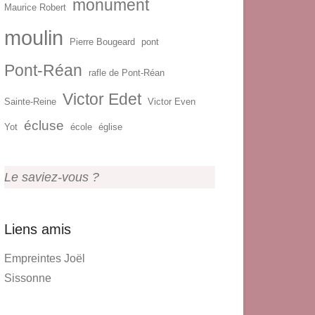
monument
Maurice Robert
moulin
Pierre Bougeard
pont
Pont-Réan
rafle de Pont-Réan
Victor Edet
Sainte-Reine
Victor Even
écluse
Yot
école
église
Le saviez-vous ?
Liens amis
Empreintes Joël
Sissonne