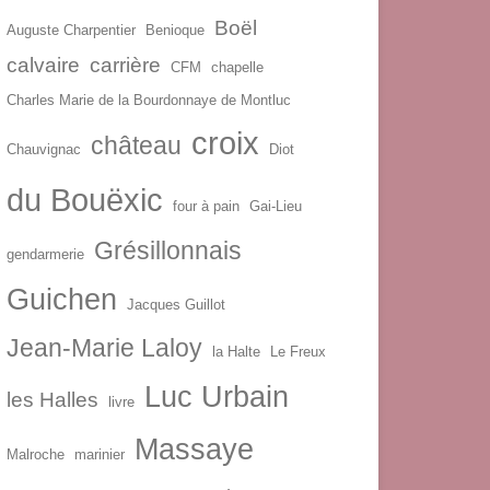
Boël
Auguste Charpentier
Benioque
calvaire
carrière
CFM
chapelle
Charles Marie de la Bourdonnaye de Montluc
croix
château
Chauvignac
Diot
du Bouëxic
four à pain
Gai-Lieu
Grésillonnais
gendarmerie
Guichen
Jacques Guillot
Jean-Marie Laloy
la Halte
Le Freux
Luc Urbain
les Halles
livre
Massaye
Malroche
marinier