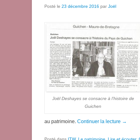
Posté le
23 décembre 2016
par
Joël
Joël Deshayes se consacre à l’histoire de
Guichen
au patrimoine.
Continuer la lecture →
Posté dans
ITW
,
Le patrimoine
,
Lire et écouter
,