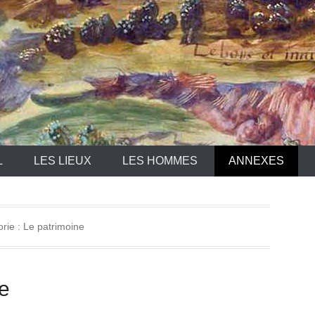
L
LES LIEUX
LES HOMMES
ANNEXES
rie :
Le patrimoine
ne