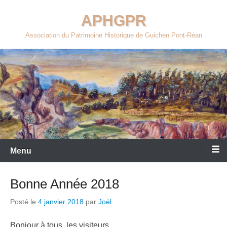
Aller
APHGPR
au
contenu
Association du Patrimoine Historique de Guichen Pont-Réan
Menu
Bonne Année 2018
Posté le
4 janvier 2018
par
Joël
Bonjour à tous les visiteurs,