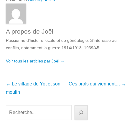
A propos de Joël
Passionné d'histoire locale et de généalogie. S'intéresse au
conflits, notamment la guerre 1914/1918. 1939/45
Voir tous les articles par Joël
→
Navigation
←
Le village de Yot et son
Ces profs qui viennent…
→
dans
moulin
les
articles
Rechercher