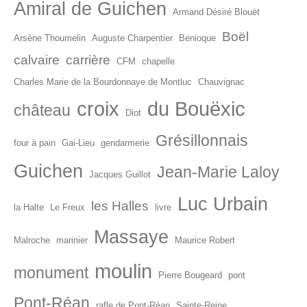
Amiral de Guichen
Armand Désiré Blouët
Boël
Arsène Thoumelin
Auguste Charpentier
Benioque
calvaire
carrière
CFM
chapelle
Charles Marie de la Bourdonnaye de Montluc
Chauvignac
croix
du Bouëxic
château
Diot
Grésillonnais
four à pain
Gai-Lieu
gendarmerie
Guichen
Jean-Marie Laloy
Jacques Guillot
Luc Urbain
les Halles
la Halte
Le Freux
livre
Massaye
Malroche
marinier
Maurice Robert
moulin
monument
Pierre Bougeard
pont
Pont-Réan
rafle de Pont-Réan
Sainte-Reine