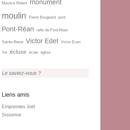
monument
Maurice Robert
moulin
Pierre Bougeard
pont
Pont-Réan
rafle de Pont-Réan
Victor Edet
Sainte-Reine
Victor Even
écluse
Yot
école
église
Le saviez-vous ?
Liens amis
Empreintes Joël
Sissonne