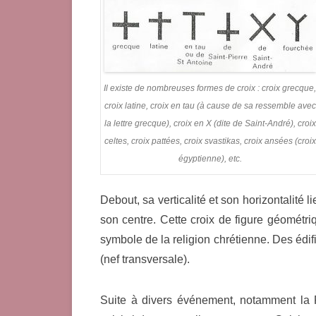
Il existe de nombreuses formes de croix : croix grecque
croix latine, croix en tau (à cause de sa ressemble avec
la lettre grecque), croix en X (dite de Saint-André), croix
celtes, croix pattées, croix svastikas, croix ansées (croix
égyptienne), etc.
Debout, sa verticalité et son horizontalité l
son centre. Cette croix de figure géométriq
symbole de la religion chrétienne. Des édif
(nef transversale).
Suite à divers événement, notamment la 