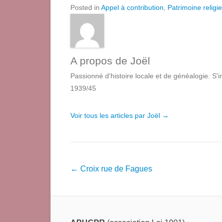
Posted in
Appel à contribution
,
Patrimoine religi
A propos de Joël
Passionné d'histoire locale et de généalogie. S'
1939/45
Voir tous les articles par Joël
→
Navigation
←
Croix rue de Fagues
dans
les
articles