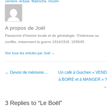
carrière
,
écluse
,
Malroche
,
moulin
A propos de Joël
Passionné d'histoire locale et de généalogie. S'intéresse au
conflits, notamment la guerre 1914/1918. 1939/45
Voir tous les articles par Joël
→
Navigation
←
Devoir de mémoire…
Un café à Guichen « VEND
dans
à BOIRE et à MANGER » ?
les
→
articles
3 Replies to “Le Boël”