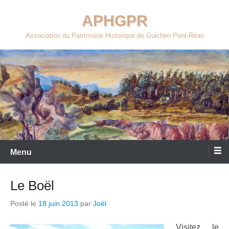
Aller
APHGPR
au
contenu
Association du Patrimoine Historique de Guichen Pont-Réan
Menu
Le Boël
Posté le
18 juin 2013
par
Joël
Visitez le