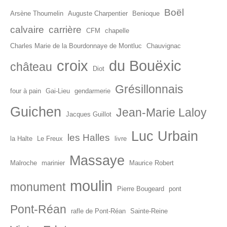
Boël
Arsène Thoumelin
Auguste Charpentier
Benioque
calvaire
carrière
CFM
chapelle
Charles Marie de la Bourdonnaye de Montluc
Chauvignac
croix
du Bouëxic
château
Diot
Grésillonnais
four à pain
Gai-Lieu
gendarmerie
Guichen
Jean-Marie Laloy
Jacques Guillot
Luc Urbain
les Halles
la Halte
Le Freux
livre
Massaye
Malroche
marinier
Maurice Robert
moulin
monument
Pierre Bougeard
pont
Pont-Réan
rafle de Pont-Réan
Sainte-Reine