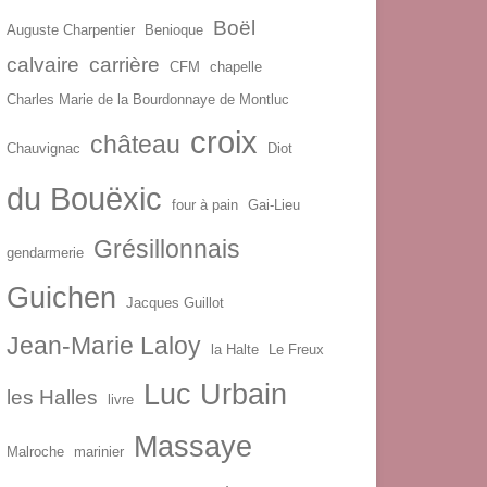
Boël
Auguste Charpentier
Benioque
calvaire
carrière
CFM
chapelle
Charles Marie de la Bourdonnaye de Montluc
croix
château
Chauvignac
Diot
du Bouëxic
four à pain
Gai-Lieu
Grésillonnais
gendarmerie
Guichen
Jacques Guillot
Jean-Marie Laloy
la Halte
Le Freux
Luc Urbain
les Halles
livre
Massaye
Malroche
marinier