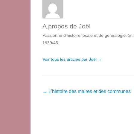
A propos de Joël
Passionné d'histoire locale et de généalogie. S'
1939/45
Voir tous les articles par Joël
→
Navigation
←
L’histoire des maires et des communes
dans
les
articles