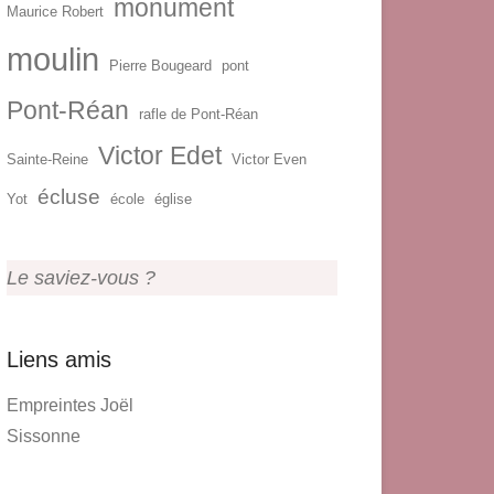
monument
Maurice Robert
moulin
Pierre Bougeard
pont
Pont-Réan
rafle de Pont-Réan
Victor Edet
Sainte-Reine
Victor Even
écluse
Yot
école
église
Le saviez-vous ?
Liens amis
Empreintes Joël
Sissonne