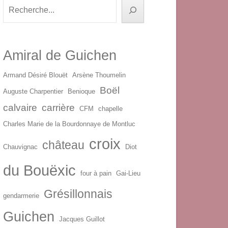
Rechercher
Amiral de Guichen
Armand Désiré Blouët
Arsène Thoumelin
Boël
Auguste Charpentier
Benioque
calvaire
carrière
CFM
chapelle
Charles Marie de la Bourdonnaye de Montluc
croix
château
Chauvignac
Diot
du Bouëxic
four à pain
Gai-Lieu
Grésillonnais
gendarmerie
Guichen
Jacques Guillot