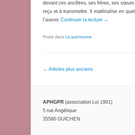
devant ces ancêtres, ses frères, ses sœurs
reçu et à transmettre. Il matérialise en qu
l’avenir.
Continuer la lecture →
Posté dans
Le patrimoine
Navigation
←
Articles plus anciens
dans
les
articles
APHGPR
(association Loi 1901)
5 rue Angélique
35580 GUICHEN