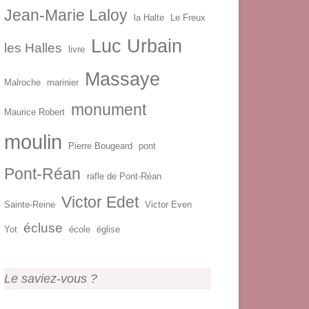
Jean-Marie Laloy
la Halte
Le Freux
Luc Urbain
les Halles
livre
Massaye
Malroche
marinier
monument
Maurice Robert
moulin
Pierre Bougeard
pont
Pont-Réan
rafle de Pont-Réan
Victor Edet
Sainte-Reine
Victor Even
écluse
Yot
école
église
Le saviez-vous ?