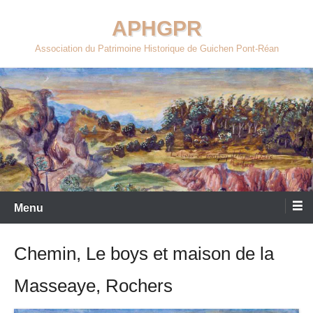
Aller
APHGPR
au
contenu
Association du Patrimoine Historique de Guichen Pont-Réan
Menu
Chemin, Le boys et maison de la
Masseaye, Rochers