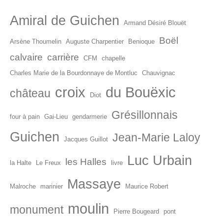
Amiral de Guichen
Armand Désiré Blouët
Boël
Arsène Thoumelin
Auguste Charpentier
Benioque
calvaire
carrière
CFM
chapelle
Charles Marie de la Bourdonnaye de Montluc
Chauvignac
croix
du Bouëxic
château
Diot
Grésillonnais
four à pain
Gai-Lieu
gendarmerie
Guichen
Jean-Marie Laloy
Jacques Guillot
Luc Urbain
les Halles
la Halte
Le Freux
livre
Massaye
Malroche
marinier
Maurice Robert
moulin
monument
Pierre Bougeard
pont