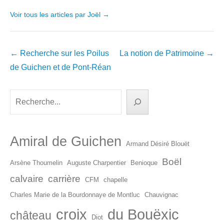
Voir tous les articles par Joël
→
Navigation
←
Recherche sur les Poilus
La notion de Patrimoine
→
dans
de Guichen et de Pont-Réan
les
articles
Rechercher
Amiral de Guichen
Armand Désiré Blouët
Boël
Arsène Thoumelin
Auguste Charpentier
Benioque
calvaire
carrière
CFM
chapelle
Charles Marie de la Bourdonnaye de Montluc
Chauvignac
croix
du Bouëxic
château
Diot