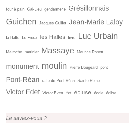
Grésillonnais
four à pain
Gai-Lieu
gendarmerie
Guichen
Jean-Marie Laloy
Jacques Guillot
Luc Urbain
les Halles
la Halte
Le Freux
livre
Massaye
Malroche
marinier
Maurice Robert
moulin
monument
Pierre Bougeard
pont
Pont-Réan
rafle de Pont-Réan
Sainte-Reine
Victor Edet
écluse
Victor Even
Yot
école
église
Le saviez-vous ?