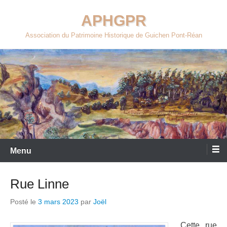
Aller
APHGPR
au
contenu
Association du Patrimoine Historique de Guichen Pont-Réan
Menu
Rue Linne
Posté le
3 mars 2023
par
Joël
Cette rue