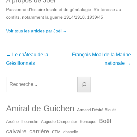
A propos de Joël
Passionné d'histoire locale et de généalogie. S'intéresse au
conflits, notamment la guerre 1914/1918. 1939/45
Voir tous les articles par Joël
→
Navigation
←
Le château de la
François Moal de la Marine
dans
Grésillonnais
nationale
→
les
articles
Rechercher
Amiral de Guichen
Armand Désiré Blouët
Boël
Arsène Thoumelin
Auguste Charpentier
Benioque
calvaire
carrière
CFM
chapelle