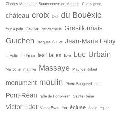
Charles Marie de la Bourdonnaye de Montluc
Chauvignac
croix
du Bouëxic
château
Diot
Grésillonnais
four à pain
Gai-Lieu
gendarmerie
Guichen
Jean-Marie Laloy
Jacques Guillot
Luc Urbain
les Halles
la Halte
Le Freux
livre
Massaye
Malroche
marinier
Maurice Robert
moulin
monument
Pierre Bougeard
pont
Pont-Réan
rafle de Pont-Réan
Sainte-Reine
Victor Edet
écluse
Victor Even
Yot
école
église