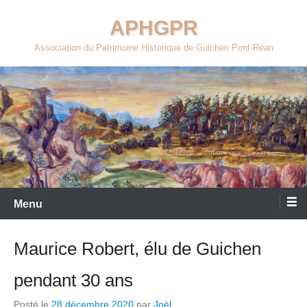
Aller
APHGPR
au
contenu
Association du Patrimoine Historique de Guichen Pont-Réan
Menu
Maurice Robert, élu de Guichen
pendant 30 ans
Posté le
28 décembre 2020
par
Joël