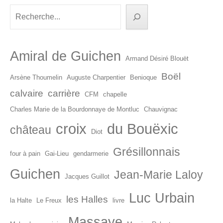
articles
Rechercher
Amiral de Guichen
Armand Désiré Blouët
Boël
Arsène Thoumelin
Auguste Charpentier
Benioque
calvaire
carrière
CFM
chapelle
Charles Marie de la Bourdonnaye de Montluc
Chauvignac
croix
du Bouëxic
château
Diot
Grésillonnais
four à pain
Gai-Lieu
gendarmerie
Guichen
Jean-Marie Laloy
Jacques Guillot
Luc Urbain
les Halles
la Halte
Le Freux
livre
Massaye