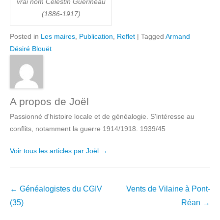
vrai nom Célestin Guérineau
(1886-1917)
Posted in
Les maires
,
Publication
,
Reflet
|
Tagged
Armand
Désiré Blouët
A propos de Joël
Passionné d'histoire locale et de généalogie. S'intéresse au
conflits, notamment la guerre 1914/1918. 1939/45
Voir tous les articles par Joël
→
Navigation
←
Généalogistes du CGIV
Vents de Vilaine à Pont-
dans
(35)
Réan
→
les