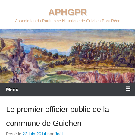
Aller
APHGPR
au
contenu
Association du Patrimoine Historique de Guichen Pont-Réan
Menu
Le premier officier public de la
commune de Guichen
Posté le
22 juin 2014
par
Joël