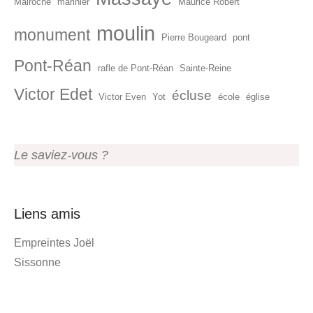
Malroche
marinier
Maurice Robert
moulin
monument
Pierre Bougeard
pont
Pont-Réan
rafle de Pont-Réan
Sainte-Reine
Victor Edet
écluse
Victor Even
Yot
école
église
Le saviez-vous ?
Liens amis
Empreintes Joël
Sissonne