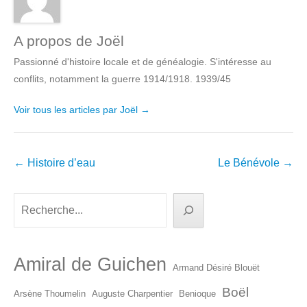
A propos de Joël
Passionné d'histoire locale et de généalogie. S'intéresse au
conflits, notamment la guerre 1914/1918. 1939/45
Voir tous les articles par Joël
→
Navigation
←
Histoire d’eau
Le Bénévole
→
dans
les
Rechercher
articles
Amiral de Guichen
Armand Désiré Blouët
Boël
Arsène Thoumelin
Auguste Charpentier
Benioque