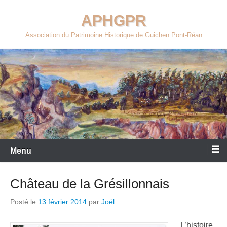
Aller
APHGPR
au
contenu
Association du Patrimoine Historique de Guichen Pont-Réan
Menu
Château de la Grésillonnais
Posté le
13 février 2014
par
Joël
L’histoire