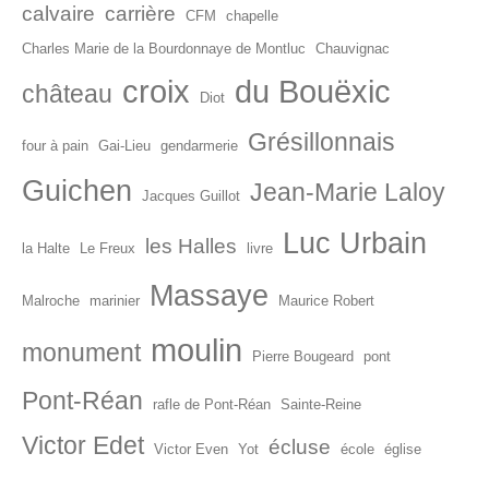
calvaire
carrière
CFM
chapelle
Charles Marie de la Bourdonnaye de Montluc
Chauvignac
croix
du Bouëxic
château
Diot
Grésillonnais
four à pain
Gai-Lieu
gendarmerie
Guichen
Jean-Marie Laloy
Jacques Guillot
Luc Urbain
les Halles
la Halte
Le Freux
livre
Massaye
Malroche
marinier
Maurice Robert
moulin
monument
Pierre Bougeard
pont
Pont-Réan
rafle de Pont-Réan
Sainte-Reine
Victor Edet
écluse
Victor Even
Yot
école
église