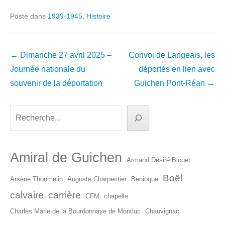
Posté dans
1939-1945
,
Histoire
Navigation
←
Dimanche 27 avril 2025 –
Convoi de Langeais, les
dans
Journée nationale du
déportés en lien avec
les
souvenir de la déportation
Guichen Pont-Réan
→
articles
Rechercher
Amiral de Guichen
Armand Désiré Blouët
Boël
Arsène Thoumelin
Auguste Charpentier
Benioque
calvaire
carrière
CFM
chapelle
Charles Marie de la Bourdonnaye de Montluc
Chauvignac