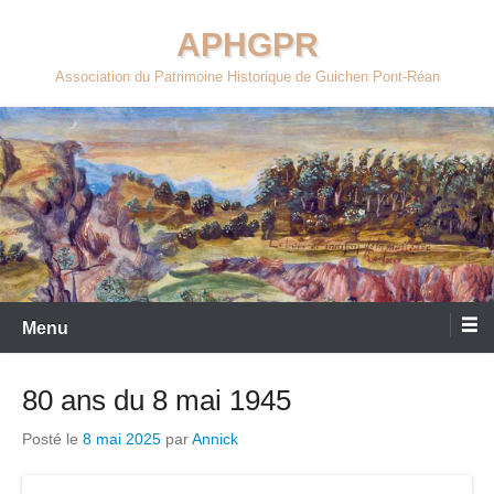
Aller
APHGPR
au
contenu
Association du Patrimoine Historique de Guichen Pont-Réan
Menu
80 ans du 8 mai 1945
Posté le
8 mai 2025
par
Annick