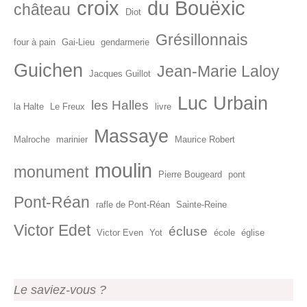
croix
du Bouëxic
château
Diot
Grésillonnais
four à pain
Gai-Lieu
gendarmerie
Guichen
Jean-Marie Laloy
Jacques Guillot
Luc Urbain
les Halles
la Halte
Le Freux
livre
Massaye
Malroche
marinier
Maurice Robert
moulin
monument
Pierre Bougeard
pont
Pont-Réan
rafle de Pont-Réan
Sainte-Reine
Victor Edet
écluse
Victor Even
Yot
école
église
Le saviez-vous ?