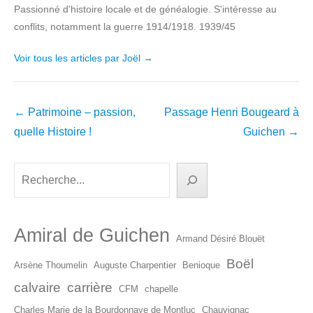
Passionné d'histoire locale et de généalogie. S'intéresse au
conflits, notamment la guerre 1914/1918. 1939/45
Voir tous les articles par Joël
→
Navigation
←
Patrimoine – passion,
Passage Henri Bougeard à
dans
quelle Histoire !
Guichen
→
les
articles
Rechercher
Amiral de Guichen
Armand Désiré Blouët
Boël
Arsène Thoumelin
Auguste Charpentier
Benioque
calvaire
carrière
CFM
chapelle
Charles Marie de la Bourdonnaye de Montluc
Chauvignac