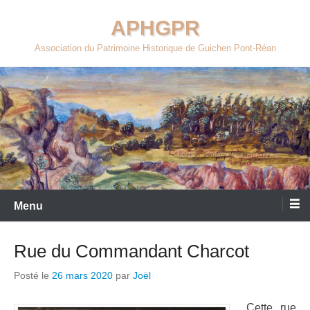
Aller
APHGPR
au
contenu
Association du Patrimoine Historique de Guichen Pont-Réan
Menu
Rue du Commandant Charcot
Posté le
26 mars 2020
par
Joël
Cette rue