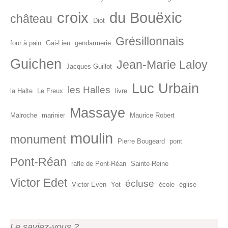
croix
du Bouëxic
château
Diot
Grésillonnais
four à pain
Gai-Lieu
gendarmerie
Guichen
Jean-Marie Laloy
Jacques Guillot
Luc Urbain
les Halles
la Halte
Le Freux
livre
Massaye
Malroche
marinier
Maurice Robert
moulin
monument
Pierre Bougeard
pont
Pont-Réan
rafle de Pont-Réan
Sainte-Reine
Victor Edet
écluse
Victor Even
Yot
école
église
Le saviez-vous ?