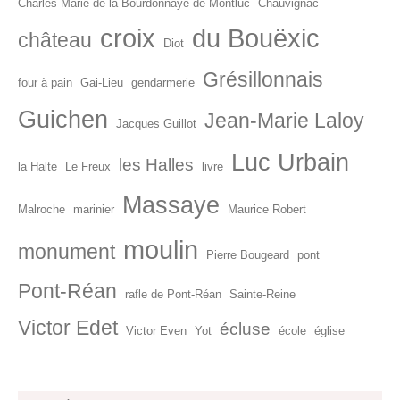
Charles Marie de la Bourdonnaye de Montluc
Chauvignac
croix
du Bouëxic
château
Diot
Grésillonnais
four à pain
Gai-Lieu
gendarmerie
Guichen
Jean-Marie Laloy
Jacques Guillot
Luc Urbain
les Halles
la Halte
Le Freux
livre
Massaye
Malroche
marinier
Maurice Robert
moulin
monument
Pierre Bougeard
pont
Pont-Réan
rafle de Pont-Réan
Sainte-Reine
Victor Edet
écluse
Victor Even
Yot
école
église