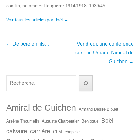
conflits, notamment la guerre 1914/1918. 1939/45
Voir tous les articles par Joël
→
Navigation
←
De père en fils…
Vendredi, une conférence
dans
sur Luc-Urbain, l’amiral de
les
Guichen
→
articles
Rechercher
Amiral de Guichen
Armand Désiré Blouët
Boël
Arsène Thoumelin
Auguste Charpentier
Benioque
calvaire
carrière
CFM
chapelle