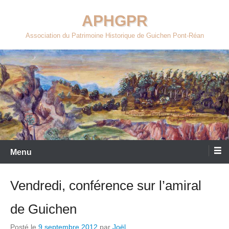
Aller
APHGPR
au
contenu
Association du Patrimoine Historique de Guichen Pont-Réan
Menu
Vendredi, conférence sur l’amiral
de Guichen
Posté le
9 septembre 2012
par
Joël