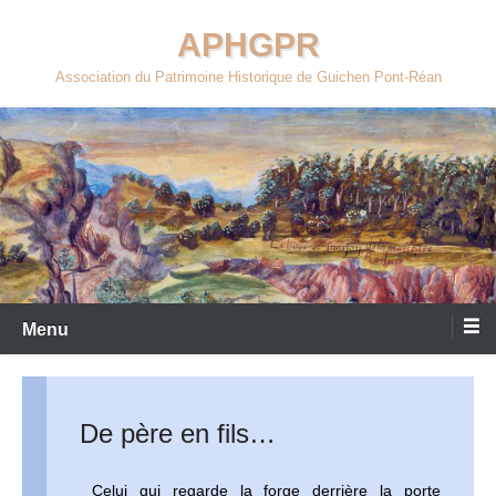
Aller
APHGPR
au
contenu
Association du Patrimoine Historique de Guichen Pont-Réan
Menu
De père en fils…
Celui qui regarde la forge derrière la porte