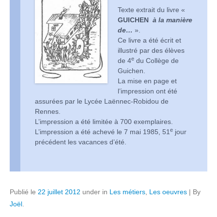
Texte extrait du livre «
GUICHEN
à la manière
de…
».
Ce livre a été écrit et
illustré par des élèves
e
de 4
du Collège de
Guichen.
La mise en page et
l’impression ont été
assurées par le Lycée Laënnec-Robidou de
Rennes.
L’impression a été limitée à 700 exemplaires.
e
L’impression a été achevé le 7 mai 1985, 51
jour
précédent les vacances d’été.
Publié le
22 juillet 2012
under in
Les métiers
,
Les oeuvres
|
By
Joël
.