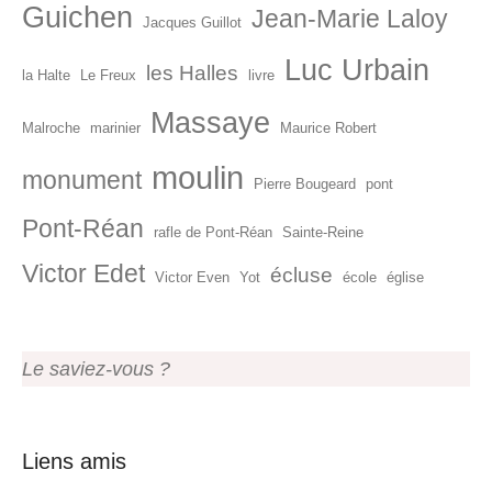
Guichen
Jean-Marie Laloy
Jacques Guillot
Luc Urbain
les Halles
la Halte
Le Freux
livre
Massaye
Malroche
marinier
Maurice Robert
moulin
monument
Pierre Bougeard
pont
Pont-Réan
rafle de Pont-Réan
Sainte-Reine
Victor Edet
écluse
Victor Even
Yot
école
église
Le saviez-vous ?
Liens amis