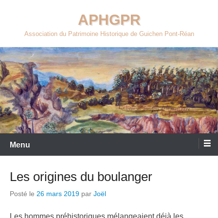
Aller
APHGPR
au
contenu
Association du Patrimoine Historique de Guichen Pont-Réan
Menu
Les origines du boulanger
Posté le
26 mars 2019
par
Joël
Les hommes préhistoriques mélangeaient déjà les