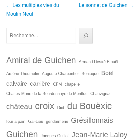
Navigation
←
Les multiples vies du
Le sonnet de Guichen
→
dans
Moulin Neuf
les
articles
Rechercher
Amiral de Guichen
Armand Désiré Blouët
Boël
Arsène Thoumelin
Auguste Charpentier
Benioque
calvaire
carrière
CFM
chapelle
Charles Marie de la Bourdonnaye de Montluc
Chauvignac
croix
du Bouëxic
château
Diot
Grésillonnais
four à pain
Gai-Lieu
gendarmerie
Guichen
Jean-Marie Laloy
Jacques Guillot