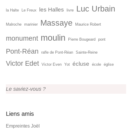
Luc Urbain
les Halles
la Halte
Le Freux
livre
Massaye
Malroche
marinier
Maurice Robert
moulin
monument
Pierre Bougeard
pont
Pont-Réan
rafle de Pont-Réan
Sainte-Reine
Victor Edet
écluse
Victor Even
Yot
école
église
Le saviez-vous ?
Liens amis
Empreintes Joël