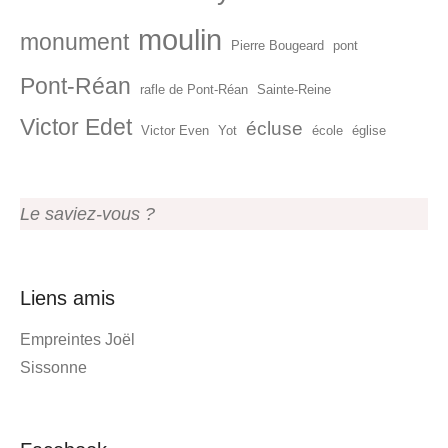
moulin
monument
Pierre Bougeard
pont
Pont-Réan
rafle de Pont-Réan
Sainte-Reine
Victor Edet
écluse
Victor Even
Yot
école
église
Le saviez-vous ?
Liens amis
Empreintes Joël
Sissonne