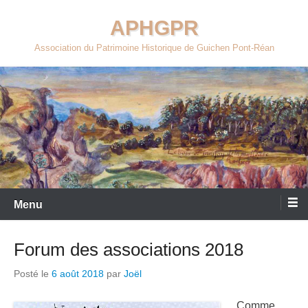
Aller
APHGPR
au
contenu
Association du Patrimoine Historique de Guichen Pont-Réan
Menu
Forum des associations 2018
Posté le
6 août 2018
par
Joël
Comme