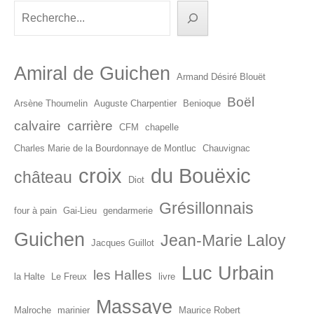
articles
Rechercher
Amiral de Guichen
Armand Désiré Blouët
Boël
Arsène Thoumelin
Auguste Charpentier
Benioque
calvaire
carrière
CFM
chapelle
Charles Marie de la Bourdonnaye de Montluc
Chauvignac
croix
du Bouëxic
château
Diot
Grésillonnais
four à pain
Gai-Lieu
gendarmerie
Guichen
Jean-Marie Laloy
Jacques Guillot
Luc Urbain
les Halles
la Halte
Le Freux
livre
Massaye
Malroche
marinier
Maurice Robert