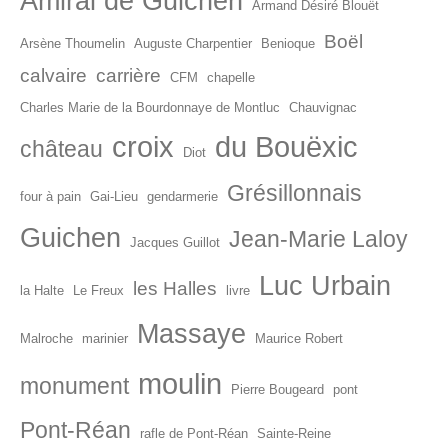
Amiral de Guichen
Armand Désiré Blouët
Boël
Arsène Thoumelin
Auguste Charpentier
Benioque
calvaire
carrière
CFM
chapelle
Charles Marie de la Bourdonnaye de Montluc
Chauvignac
croix
du Bouëxic
château
Diot
Grésillonnais
four à pain
Gai-Lieu
gendarmerie
Guichen
Jean-Marie Laloy
Jacques Guillot
Luc Urbain
les Halles
la Halte
Le Freux
livre
Massaye
Malroche
marinier
Maurice Robert
moulin
monument
Pierre Bougeard
pont
Pont-Réan
rafle de Pont-Réan
Sainte-Reine