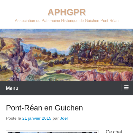
Aller
APHGPR
au
contenu
Association du Patrimoine Historique de Guichen Pont-Réan
Menu
Pont-Réan en Guichen
Posté le
21 janvier 2015
par
Joël
Ce chat