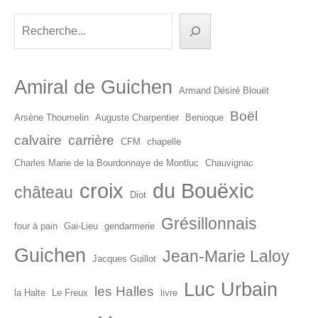
Rechercher
Amiral de Guichen
Armand Désiré Blouët
Boël
Arsène Thoumelin
Auguste Charpentier
Benioque
calvaire
carrière
CFM
chapelle
Charles Marie de la Bourdonnaye de Montluc
Chauvignac
croix
du Bouëxic
château
Diot
Grésillonnais
four à pain
Gai-Lieu
gendarmerie
Guichen
Jean-Marie Laloy
Jacques Guillot
Luc Urbain
les Halles
la Halte
Le Freux
livre