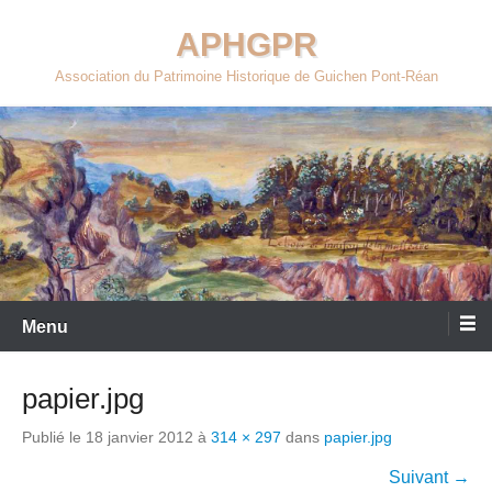
Aller
APHGPR
au
contenu
Association du Patrimoine Historique de Guichen Pont-Réan
Menu
papier.jpg
Publié le
18 janvier 2012
à
314 × 297
dans
papier.jpg
Suivant →