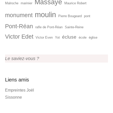
Massaye
Malroche
marinier
Maurice Robert
moulin
monument
Pierre Bougeard
pont
Pont-Réan
rafle de Pont-Réan
Sainte-Reine
Victor Edet
écluse
Victor Even
Yot
école
église
Le saviez-vous ?
Liens amis
Empreintes Joël
Sissonne