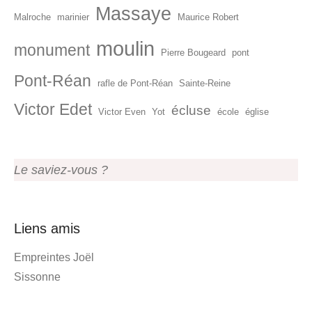
Massaye
Malroche
marinier
Maurice Robert
moulin
monument
Pierre Bougeard
pont
Pont-Réan
rafle de Pont-Réan
Sainte-Reine
Victor Edet
écluse
Victor Even
Yot
école
église
Le saviez-vous ?
Liens amis
Empreintes Joël
Sissonne