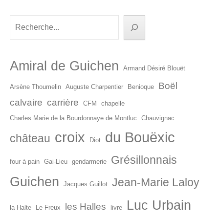
articles
Rechercher
Amiral de Guichen
Armand Désiré Blouët
Boël
Arsène Thoumelin
Auguste Charpentier
Benioque
calvaire
carrière
CFM
chapelle
Charles Marie de la Bourdonnaye de Montluc
Chauvignac
croix
du Bouëxic
château
Diot
Grésillonnais
four à pain
Gai-Lieu
gendarmerie
Guichen
Jean-Marie Laloy
Jacques Guillot
Luc Urbain
les Halles
la Halte
Le Freux
livre