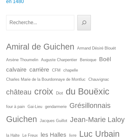
dans
en 1480
les
articles
Rechercher
Amiral de Guichen
Armand Désiré Blouët
Boël
Arsène Thoumelin
Auguste Charpentier
Benioque
calvaire
carrière
CFM
chapelle
Charles Marie de la Bourdonnaye de Montluc
Chauvignac
croix
du Bouëxic
château
Diot
Grésillonnais
four à pain
Gai-Lieu
gendarmerie
Guichen
Jean-Marie Laloy
Jacques Guillot
Luc Urbain
les Halles
la Halte
Le Freux
livre