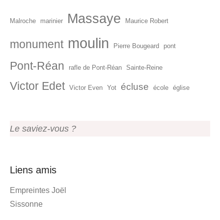
Massaye
Malroche
marinier
Maurice Robert
moulin
monument
Pierre Bougeard
pont
Pont-Réan
rafle de Pont-Réan
Sainte-Reine
Victor Edet
écluse
Victor Even
Yot
école
église
Le saviez-vous ?
Liens amis
Empreintes Joël
Sissonne