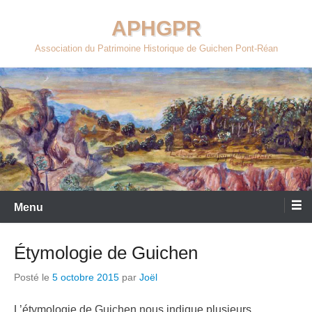
Aller
APHGPR
au
contenu
Association du Patrimoine Historique de Guichen Pont-Réan
Menu
Étymologie de Guichen
Posté le
5 octobre 2015
par
Joël
L’étymologie de Guichen nous indique plusieurs