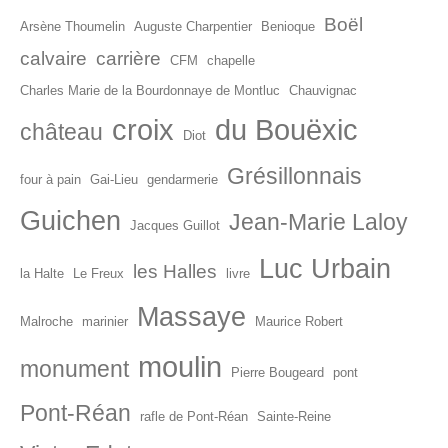
Boël
Arsène Thoumelin
Auguste Charpentier
Benioque
calvaire
carrière
CFM
chapelle
Charles Marie de la Bourdonnaye de Montluc
Chauvignac
croix
du Bouëxic
château
Diot
Grésillonnais
four à pain
Gai-Lieu
gendarmerie
Guichen
Jean-Marie Laloy
Jacques Guillot
Luc Urbain
les Halles
la Halte
Le Freux
livre
Massaye
Malroche
marinier
Maurice Robert
moulin
monument
Pierre Bougeard
pont
Pont-Réan
rafle de Pont-Réan
Sainte-Reine