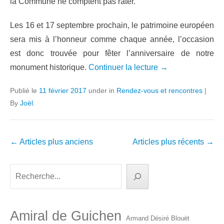
la Commune ne comptent pas rater.
Les 16 et 17 septembre prochain, le patrimoine européen
sera mis à l’honneur comme chaque année, l’occasion
est donc trouvée pour fêter l’anniversaire de notre
monument historique.
Continuer la lecture →
Publié le
11 février 2017
under in
Rendez-vous et rencontres
|
By
Joël
.
Navigation
←
Articles plus anciens
Articles plus récents
→
dans
les
Rechercher
articles
Amiral de Guichen
Armand Désiré Blouët