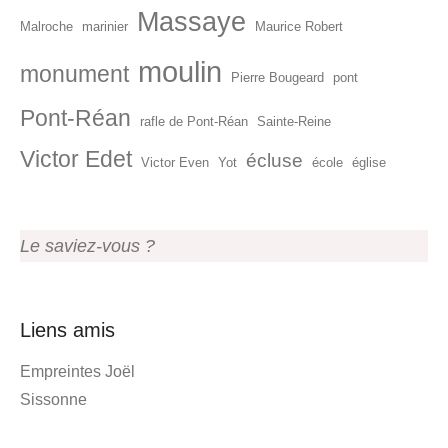
Massaye
Malroche
marinier
Maurice Robert
moulin
monument
Pierre Bougeard
pont
Pont-Réan
rafle de Pont-Réan
Sainte-Reine
Victor Edet
écluse
Victor Even
Yot
école
église
Le saviez-vous ?
Liens amis
Empreintes Joël
Sissonne