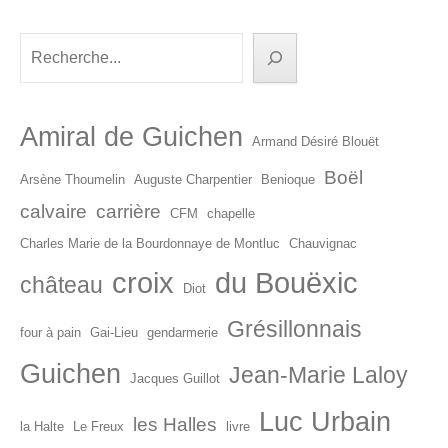
dans
les
Rechercher
articles
Amiral de Guichen
Armand Désiré Blouët
Boël
Arsène Thoumelin
Auguste Charpentier
Benioque
calvaire
carrière
CFM
chapelle
Charles Marie de la Bourdonnaye de Montluc
Chauvignac
croix
du Bouëxic
château
Diot
Grésillonnais
four à pain
Gai-Lieu
gendarmerie
Guichen
Jean-Marie Laloy
Jacques Guillot
Luc Urbain
les Halles
la Halte
Le Freux
livre