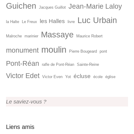
Guichen
Jean-Marie Laloy
Jacques Guillot
Luc Urbain
les Halles
la Halte
Le Freux
livre
Massaye
Malroche
marinier
Maurice Robert
moulin
monument
Pierre Bougeard
pont
Pont-Réan
rafle de Pont-Réan
Sainte-Reine
Victor Edet
écluse
Victor Even
Yot
école
église
Le saviez-vous ?
Liens amis