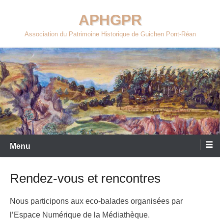
Aller
APHGPR
au
contenu
Association du Patrimoine Historique de Guichen Pont-Réan
Menu
Rendez-vous et rencontres
Nous participons aux eco-balades organisées par
l’Espace Numérique de la Médiathèque.