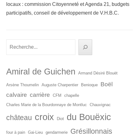
locaux : commission Citoyenneté et Agenda 21, budgets
participatifs, conseil de développement de V.H.B.C.
Rechercher
Amiral de Guichen
Armand Désiré Blouët
Boël
Arsène Thoumelin
Auguste Charpentier
Benioque
calvaire
carrière
CFM
chapelle
Charles Marie de la Bourdonnaye de Montluc
Chauvignac
croix
du Bouëxic
château
Diot
Grésillonnais
four à pain
Gai-Lieu
gendarmerie