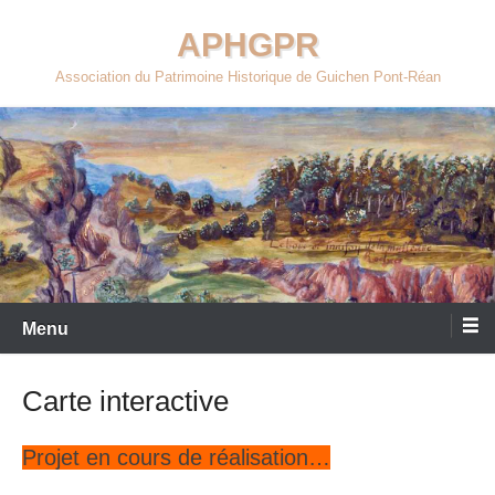
Aller
APHGPR
au
contenu
Association du Patrimoine Historique de Guichen Pont-Réan
Menu
Carte interactive
Projet en cours de réalisation…